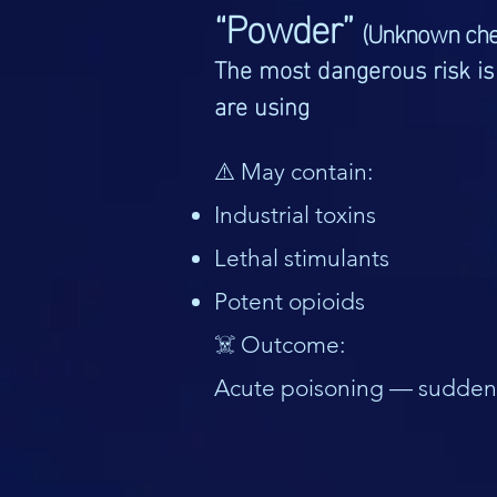
“Powder”
(Unknown che
The most dangerous risk i
are using
⚠️ May contain:
Industrial toxins
Lethal stimulants
Potent opioids
☠️ Outcome:
Acute poisoning — sudden