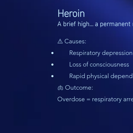
Heroin
A brief high… a permanent 
⚠️ Causes:
Respiratory depression
Loss of consciousness
Rapid physical depen
🫁 Outcome:
Overdose = respiratory arr