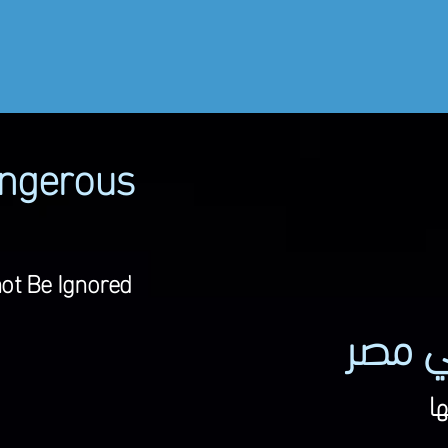
لتي نعالجها
وعدنا
ألبوم
الخدمات العلاجية
من نحن
التراخيص 
angerous
ot Be Ignored
ي مصر
ا