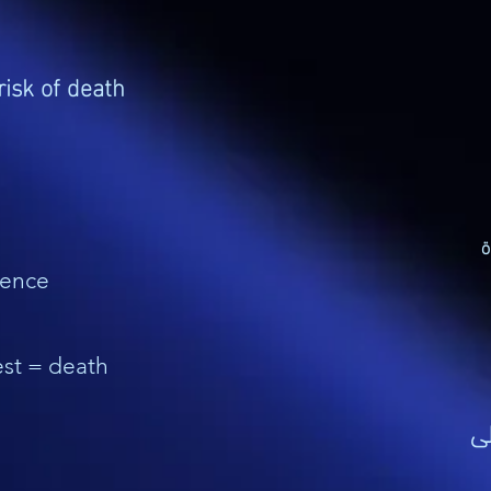
risk of death
ة
dence
est = death
طى