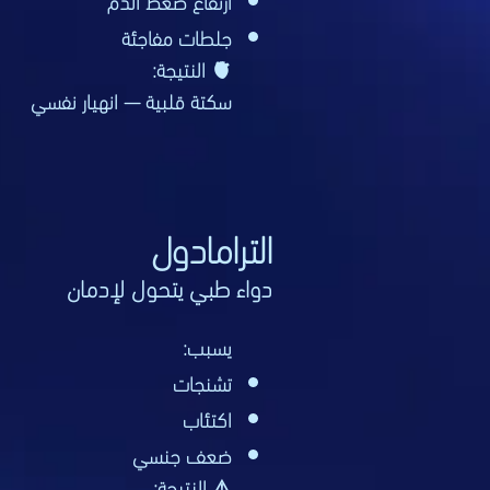
ارتفاع ضغط الدم
جلطات مفاجئة
🫀 النتيجة:
سكتة قلبية — انهيار نفسي
الترامادول
دواء طبي يتحول لإدمان
يسبب:
تشنجات
اكتئاب
ضعف جنسي
⚠️ النتيجة: