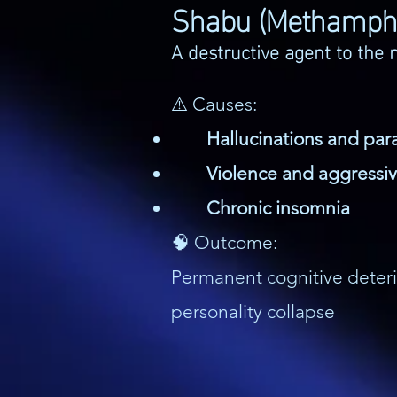
Shabu (Methamph
A destructive agent to the
⚠️ Causes:
Hallucinations and par
Violence and aggressi
Chronic insomnia
🧠 Outcome:
Permanent cognitive deter
personality collapse