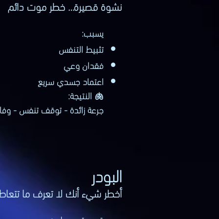
نشوة قصيرة… خطر موت دائم
يسبب:
تثبيط التنفس
فقدان وعي
اعتماد جسدي سريع
🫁 النتيجة:
جرعة زائدة - توقف تنفس - وفا
البودر
أخطر شيء أنك لا تعرف ما تتعا