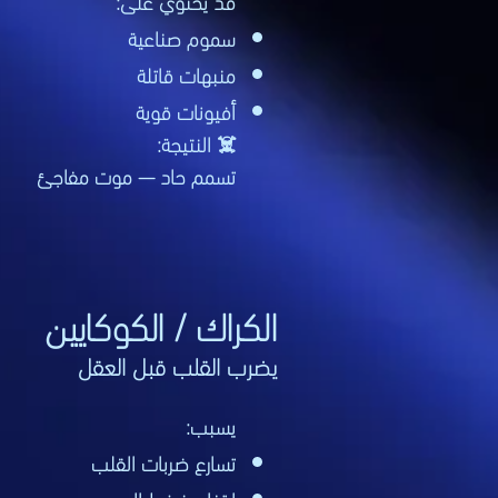
قد يحتوي على:
سموم صناعية
منبهات قاتلة
أفيونات قوية
☠️ النتيجة:
تسمم حاد — موت مفاجئ
الكراك / الكوكايين
يضرب القلب قبل العقل
يسبب:
تسارع ضربات القلب