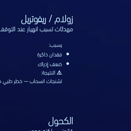
زولام / ريفوتريل
مهدئات تسبب انهيار عند التو
يسبب:
فقدان ذاكرة
ضعف إدراك
⚠️ النتيجة:
تشنجات انسحاب — خطر طبي 
الكحول
قانوني… لكنه مدمر