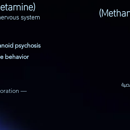
etamine)
 nervous system
anoid psychosis
ve behavior
صية
ioration —