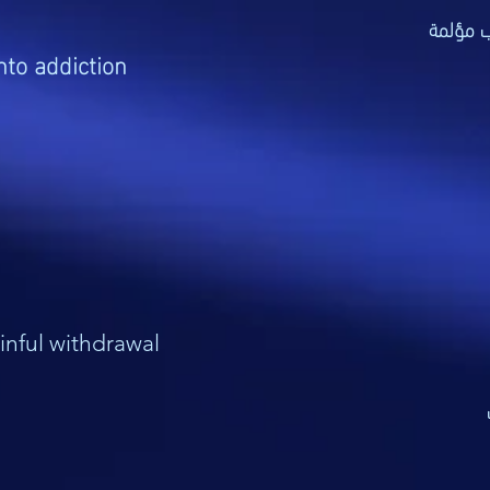
 مؤلمة
nto addiction
nful withdrawal