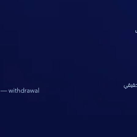
)
قف
حقيقي
 — withdrawal