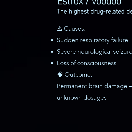
The highest drug‑related d
⚠️ Causes:
Sudden respiratory failure
Severe neurological seizur
Loss of consciousness
🧠 Outcome:
Permanent brain damage —
unknown dosages